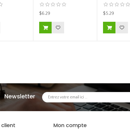
$6.29
$5.29
Newsletter
 client
Mon compte