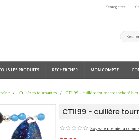
S'enregistrer
C
TOUS LES PRODUITS
RECHERCHER
MON COMPTE
CO
traîne
/
Cuillères tournantes
/
CT1199 - cuillère tournante tacheté ble
CT1199 - cuillère tou
Soyez le premier à comme