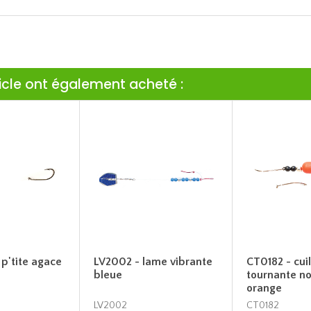
ticle ont également acheté :
p'tite agace
LV2002 - lame vibrante
CT0182 - cuil
bleue
tournante no
orange
LV2002
CT0182