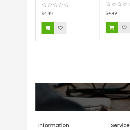
$4.49
$4.49
Information
Service