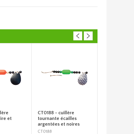
lère
CT0188 - cuillère
Boomerang bl
ire et
tournante écailles
argentées et noires
CT0188
BG7706