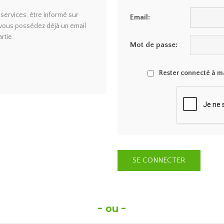
ervices, être informé sur
Email:
i vous possédez déjà un email
rtie.
Mot de passe:
Rester connecté à ma
- ou -