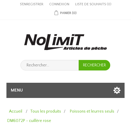
S'ENREGISTRER
CONNEXION
LISTE DE SOUHAITS
(0)
PANIER
(0)
MENU
Accueil
/
Tous les produits
/
Poissons et leurres seuls
/
DM6072P - cuillère rose