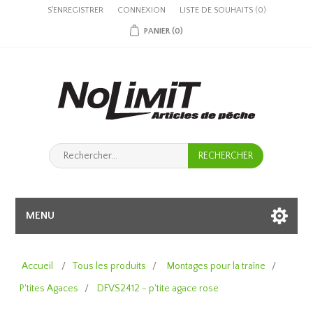
S'ENREGISTRER
CONNEXION
LISTE DE SOUHAITS
(0)
PANIER
(0)
MENU
Accueil
/
Tous les produits
/
Montages pour la traîne
/
P'tites Agaces
/
DFVS2412 - p'tite agace rose