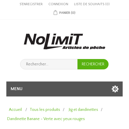
S'ENREGISTRER
CONNEXION
LISTE DE SOUHAITS
(0)
PANIER
(0)
MENU
Accueil
/
Tous les produits
/
Jig et dandinettes
/
Dandinette Banane - Verte avec yeux rouges