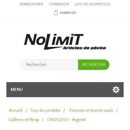
S'ENREGISTRER
CONNEXION
LISTE DE SOUHAITS
(0)
PANIER
(0)
MENU
Accueil
/
Tous les produits
/
Poissons et leurres seuls
/
Cuillères et Wrap
/
CW252003 - Argenté