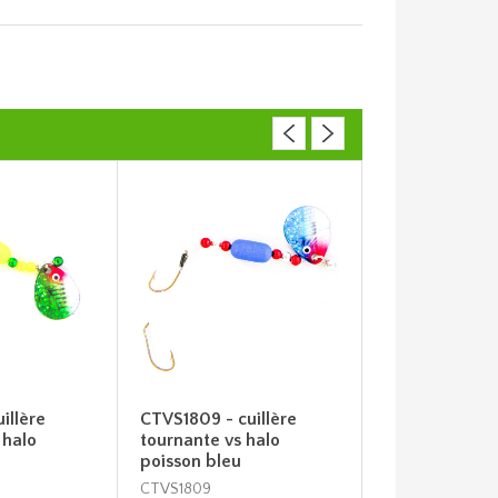
illère
CTVS1809 - cuillère
CTVS1914 - cui
 halo
tournante vs halo
tournante vs 
poisson bleu
poisson oran
CTVS1809
CTVS1914