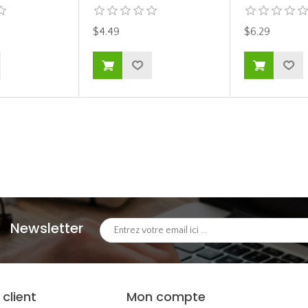
$4.49
$6.29
Newsletter
 client
Mon compte