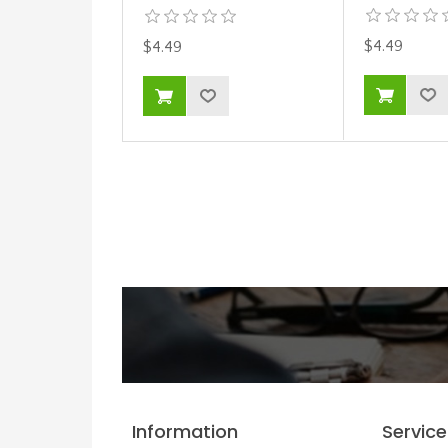
$4.49
$4.49
Information
Service