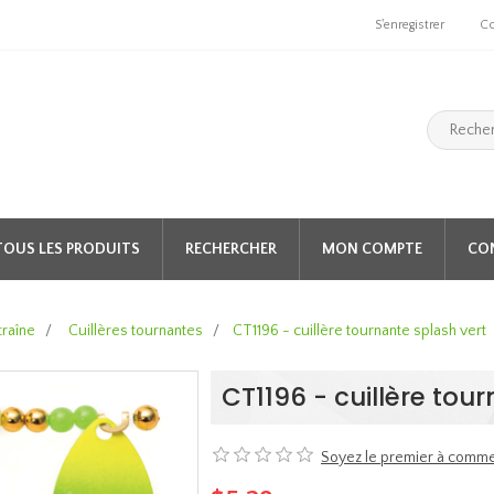
S'enregistrer
C
TOUS LES PRODUITS
RECHERCHER
MON COMPTE
CO
traîne
/
Cuillères tournantes
/
CT1196 - cuillère tournante splash vert
CT1196 - cuillère tou
Soyez le premier à comme