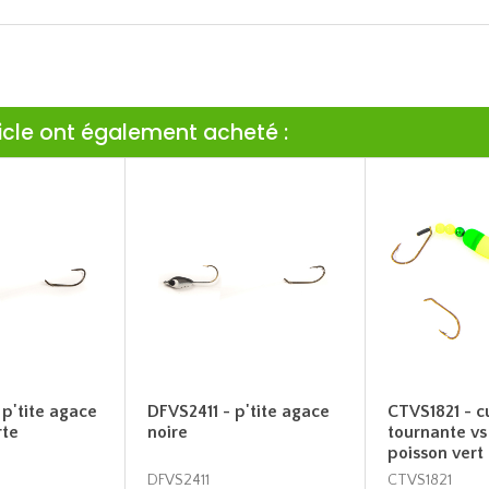
ticle ont également acheté :
p'tite agace
DFVS2411 - p'tite agace
CTVS1821 - cu
rte
noire
tournante vs
poisson vert
DFVS2411
CTVS1821