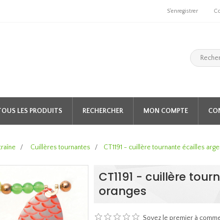
S'enregistrer
C
TOUS LES PRODUITS
RECHERCHER
MON COMPTE
CO
traîne
/
Cuillères tournantes
/
CT1191 - cuillère tournante écailles arg
CT1191 - cuillère tour
oranges
Soyez le premier à comme