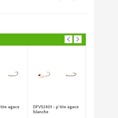
'tite agace
DFVS2401 - p'tite agace
DFVS2406 - p'
blanche
bleue