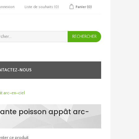
onnexion
Liste de souhaits
(0)
Panier
(0)
NTACTEZ-NOUS
ât arc-en-ciel
rnante poisson appât arc-
nter ce produit