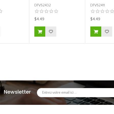
DFVS2432
DFVS2411
$4.49
$4.49
Newsletter