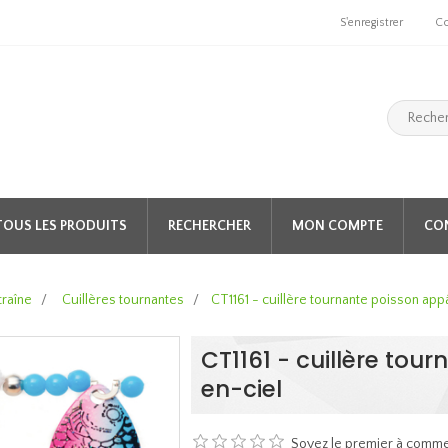
S'enregistrer
C
TOUS LES PRODUITS
RECHERCHER
MON COMPTE
CO
traîne
/
Cuillères tournantes
/
CT1161 - cuillère tournante poisson app
CT1161 - cuillère tou
en-ciel
Soyez le premier à comme