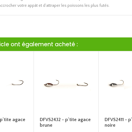
crocher votre appât et d’attraper les poissons les plus futés.
ticle ont également acheté :
p'tite agace
DFVS2432 - p'tite agace
DFVS2411 - p
brune
noire